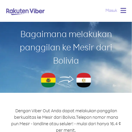
Masuk
Togg
navig
Bagaimana melakukan
panggilan ke Mesir dari
Bolivia
Dengan Viber Out Anda dapat melakukan panggilan
berkualitas ke Mesir dari Bolivia.
Telepon nomor mana
pun Mesir - landline atau seluler! - mulai dari hanya 16.4 ¢
per menit.