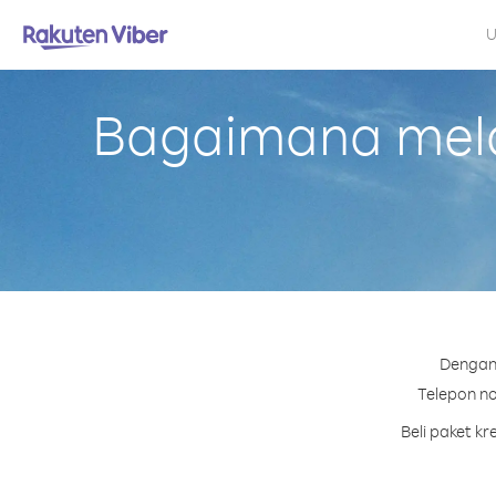
U
Bagaimana melak
Dengan 
Telepon no
Beli paket k