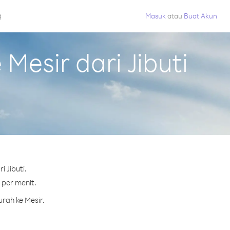
g
Masuk
atau
Buat Akun
esir dari Jibuti
 Jibuti.
 per menit.
rah ke Mesir.