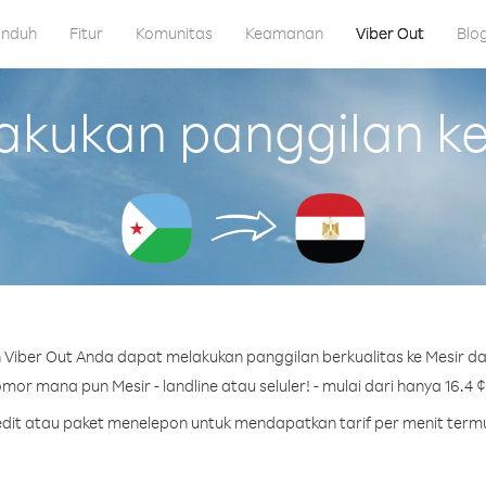
nduh
Fitur
Komunitas
Keamanan
Viber Out
Blo
ukan panggilan ke M
Viber Out Anda dapat melakukan panggilan berkualitas ke Mesir dari
mor mana pun Mesir - landline atau seluler! - mulai dari hanya 16.4 ¢
redit atau paket menelepon untuk mendapatkan tarif per menit termu