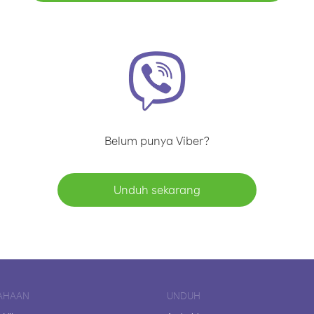
Belum punya Viber?
Unduh sekarang
AHAAN
UNDUH