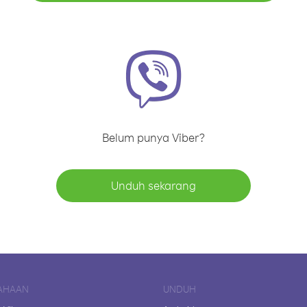
Belum punya Viber?
Unduh sekarang
AHAAN
UNDUH