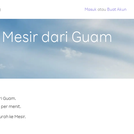
g
Masuk
atau
Buat Akun
 Mesir dari Guam
ri Guam.
 per menit.
rah ke Mesir.