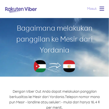
Masuk
Togg
navig
Bagaimana melakukan
panggilan ke Mesir dari
Yordania
Dengan Viber Out Anda dapat melakukan panggilan
berkualitas ke Mesir dari Yordania.
Telepon nomor mana
pun Mesir - landline atau seluler! - mulai dari hanya 16.4 ¢
per menit.