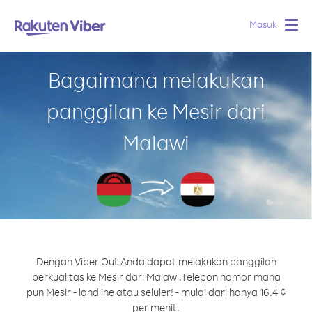
Masuk
Togg
navig
Bagaimana melakukan
panggilan ke Mesir dari
Malawi
Dengan Viber Out Anda dapat melakukan panggilan
berkualitas ke Mesir dari Malawi.
Telepon nomor mana
pun Mesir - landline atau seluler! - mulai dari hanya 16.4 ¢
per menit.