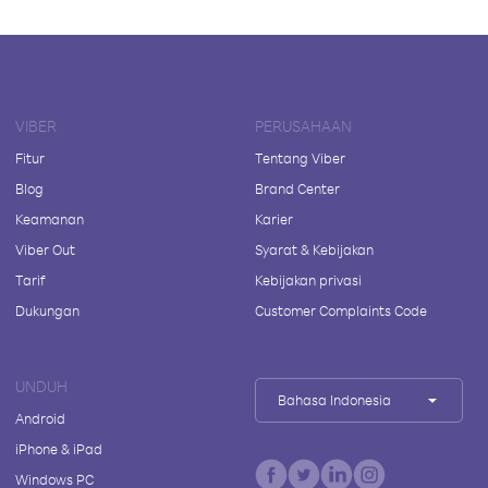
VIBER
PERUSAHAAN
Fitur
Tentang Viber
Blog
Brand Center
Keamanan
Karier
Viber Out
Syarat & Kebijakan
Tarif
Kebijakan privasi
Dukungan
Customer Complaints Code
UNDUH
Bahasa Indonesia
Android
iPhone & iPad
Windows PC