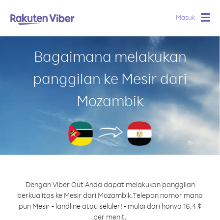
Masuk
Togg
navig
Bagaimana melakukan
panggilan ke Mesir dari
Mozambik
Dengan Viber Out Anda dapat melakukan panggilan
berkualitas ke Mesir dari Mozambik.
Telepon nomor mana
pun Mesir - landline atau seluler! - mulai dari hanya 16.4 ¢
per menit.