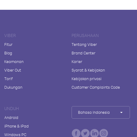
VIBER
PERUSAHAAN
Fitur
Tentang Viber
Blog
Brand Center
Keamanan
Karier
Viber Out
Syarat & Kebijakan
Tarif
Kebijakan privasi
Dukungan
Customer Complaints Code
UNDUH
Bahasa Indonesia
Android
iPhone & iPad
Windows PC