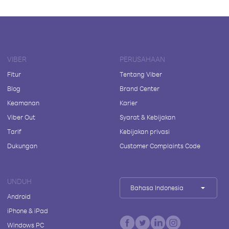
VIBER
PERUSAHAAN
Fitur
Tentang Viber
Blog
Brand Center
Keamanan
Karier
Viber Out
Syarat & Kebijakan
Tarif
Kebijakan privasi
Dukungan
Customer Complaints Code
UNDUH
Bahasa Indonesia
Android
iPhone & iPad
Windows PC