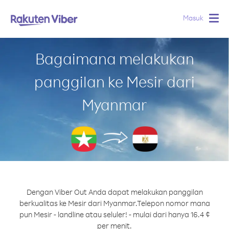
Masuk
Togg
navig
Bagaimana melakukan
panggilan ke Mesir dari
Myanmar
Dengan Viber Out Anda dapat melakukan panggilan
berkualitas ke Mesir dari Myanmar.
Telepon nomor mana
pun Mesir - landline atau seluler! - mulai dari hanya 16.4 ¢
per menit.