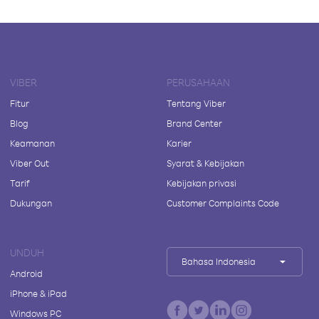
VIBER
PERUSAHAAN
Fitur
Tentang Viber
Blog
Brand Center
Keamanan
Karier
Viber Out
Syarat & Kebijakan
Tarif
Kebijakan privasi
Dukungan
Customer Complaints Code
UNDUH
Bahasa Indonesia
Android
iPhone & iPad
Windows PC