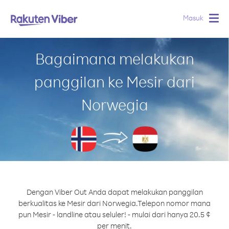
Masuk
Togg
navig
Bagaimana melakukan
panggilan ke Mesir dari
Norwegia
Dengan Viber Out Anda dapat melakukan panggilan
berkualitas ke Mesir dari Norwegia.
Telepon nomor mana
pun Mesir - landline atau seluler! - mulai dari hanya 20.5 ¢
per menit.