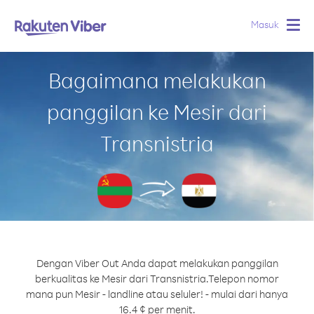
Masuk
Togg
navig
Bagaimana melakukan
panggilan ke Mesir dari
Transnistria
Dengan Viber Out Anda dapat melakukan panggilan
berkualitas ke Mesir dari Transnistria.
Telepon nomor
mana pun Mesir - landline atau seluler! - mulai dari hanya
16.4 ¢ per menit.