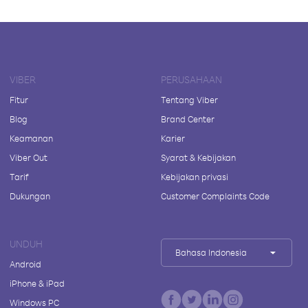
VIBER
PERUSAHAAN
Fitur
Tentang Viber
Blog
Brand Center
Keamanan
Karier
Viber Out
Syarat & Kebijakan
Tarif
Kebijakan privasi
Dukungan
Customer Complaints Code
UNDUH
Bahasa Indonesia
Android
iPhone & iPad
Windows PC