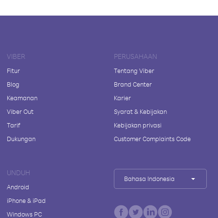
VIBER
PERUSAHAAN
Fitur
Tentang Viber
Blog
Brand Center
Keamanan
Karier
Viber Out
Syarat & Kebijakan
Tarif
Kebijakan privasi
Dukungan
Customer Complaints Code
UNDUH
Bahasa Indonesia
Android
iPhone & iPad
Windows PC