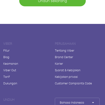
Unduh sekarang
VIBER
PERUSAHAAN
Fitur
Tentang Viber
Blog
Brand Center
Keamanan
Karier
Viber Out
Syarat & Kebijakan
Tarif
Kebijakan privasi
Dukungan
Customer Complaints Code
UNDUH
Bahasa Indonesia