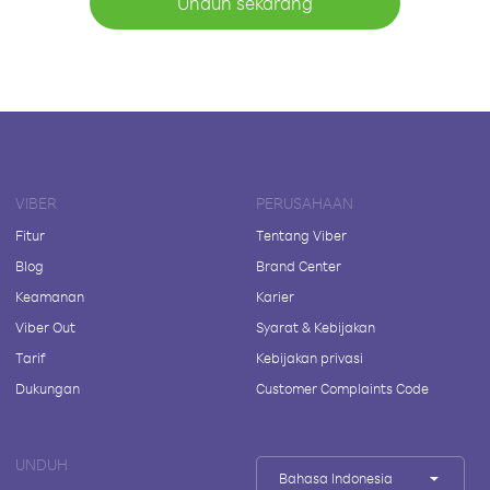
Unduh sekarang
VIBER
PERUSAHAAN
Fitur
Tentang Viber
Blog
Brand Center
Keamanan
Karier
Viber Out
Syarat & Kebijakan
Tarif
Kebijakan privasi
Dukungan
Customer Complaints Code
UNDUH
Bahasa Indonesia