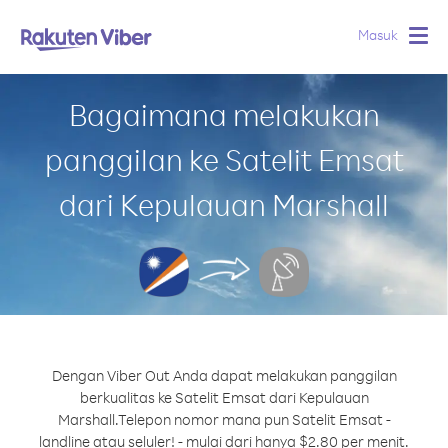
Masuk
Togg
navig
Bagaimana melakukan
panggilan ke Satelit Emsat
dari Kepulauan Marshall
Dengan Viber Out Anda dapat melakukan panggilan
berkualitas ke Satelit Emsat dari Kepulauan
Marshall.
Telepon nomor mana pun Satelit Emsat -
landline atau seluler! - mulai dari hanya $2.80 per menit.