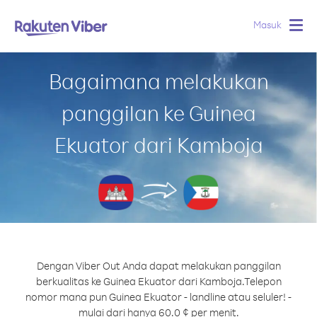
Masuk
Togg
navig
Bagaimana melakukan
panggilan ke Guinea
Ekuator dari Kamboja
Dengan Viber Out Anda dapat melakukan panggilan
berkualitas ke Guinea Ekuator dari Kamboja.
Telepon
nomor mana pun Guinea Ekuator - landline atau seluler! -
mulai dari hanya 60.0 ¢ per menit.