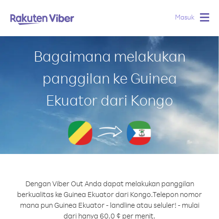
Masuk
Togg
navig
Bagaimana melakukan
panggilan ke Guinea
Ekuator dari Kongo
Dengan Viber Out Anda dapat melakukan panggilan
berkualitas ke Guinea Ekuator dari Kongo.
Telepon nomor
mana pun Guinea Ekuator - landline atau seluler! - mulai
dari hanya 60.0 ¢ per menit.