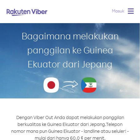
Masuk
Togg
navig
Bagaimana melakukan
panggilan ke Guinea
Ekuator dari Jepang
Dengan Viber Out Anda dapat melakukan panggilan
berkualitas ke Guinea Ekuator dari Jepang.
Telepon
nomor mana pun Guinea Ekuator - landline atau seluler! -
mulai dari hanya 60.0 ¢ per menit.