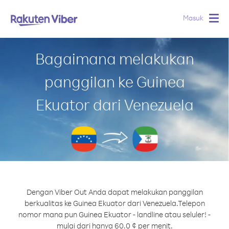
Masuk
Togg
navig
Bagaimana melakukan
panggilan ke Guinea
Ekuator dari Venezuela
Dengan Viber Out Anda dapat melakukan panggilan
berkualitas ke Guinea Ekuator dari Venezuela.
Telepon
nomor mana pun Guinea Ekuator - landline atau seluler! -
mulai dari hanya 60.0 ¢ per menit.