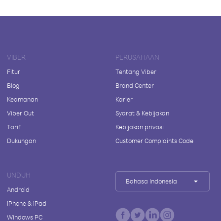
VIBER
PERUSAHAAN
Fitur
Tentang Viber
Blog
Brand Center
Keamanan
Karier
Viber Out
Syarat & Kebijakan
Tarif
Kebijakan privasi
Dukungan
Customer Complaints Code
UNDUH
Bahasa Indonesia
Android
iPhone & iPad
Windows PC