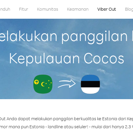
nduh
Fitur
Komunitas
Keamanan
Viber Out
Blo
akukan panggilan k
Kepulauan Cocos
ut Anda dapat melakukan panggilan berkualitas ke Estonia dari K
or mana pun Estonia - landline atau seluler! - mulai dari hanya 2.3 