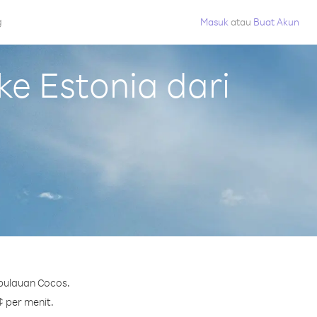
g
Masuk
atau
Buat Akun
e Estonia dari
epulauan Cocos.
¢ per menit.