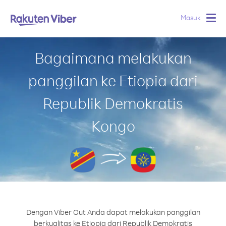
Masuk
Togg
navig
Bagaimana melakukan
panggilan ke Etiopia dari
Republik Demokratis
Kongo
Dengan Viber Out Anda dapat melakukan panggilan
berkualitas ke Etiopia dari Republik Demokratis