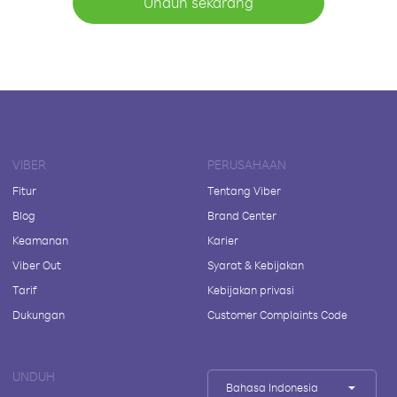
Unduh sekarang
VIBER
PERUSAHAAN
Fitur
Tentang Viber
Blog
Brand Center
Keamanan
Karier
Viber Out
Syarat & Kebijakan
Tarif
Kebijakan privasi
Dukungan
Customer Complaints Code
UNDUH
Bahasa Indonesia