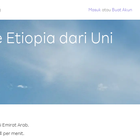
g
Masuk
atau
Buat Akun
Etiopia dari Uni
i Emirat Arab.
¢ per menit.