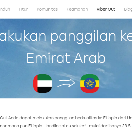
nduh
Fitur
Komunitas
Keamanan
Viber Out
Blo
ukan panggilan ke 
Emirat Arab
Out Anda dapat melakukan panggilan berkualitas ke Etiopia dari Un
or mana pun Etiopia - landline atau seluler! - mulai dari hanya 29.5 