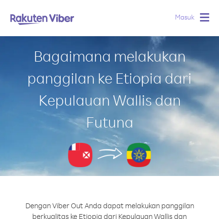
Masuk
Togg
navig
Bagaimana melakukan
panggilan ke Etiopia dari
Kepulauan Wallis dan
Futuna
Dengan Viber Out Anda dapat melakukan panggilan
berkualitas ke Etiopia dari Kepulauan Wallis dan