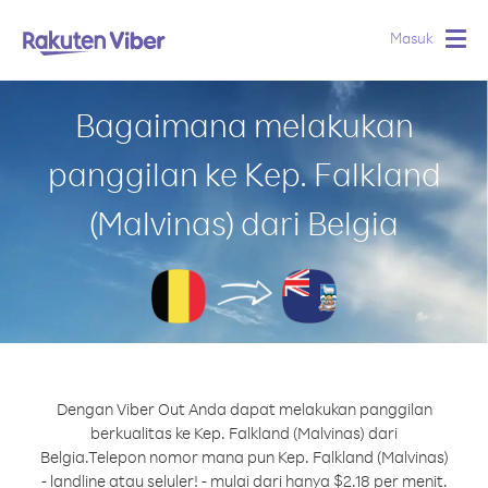
Masuk
Togg
navig
Bagaimana melakukan
panggilan ke Kep. Falkland
(Malvinas) dari Belgia
Dengan Viber Out Anda dapat melakukan panggilan
berkualitas ke Kep. Falkland (Malvinas) dari
Belgia.
Telepon nomor mana pun Kep. Falkland (Malvinas)
- landline atau seluler! - mulai dari hanya $2.18 per menit.