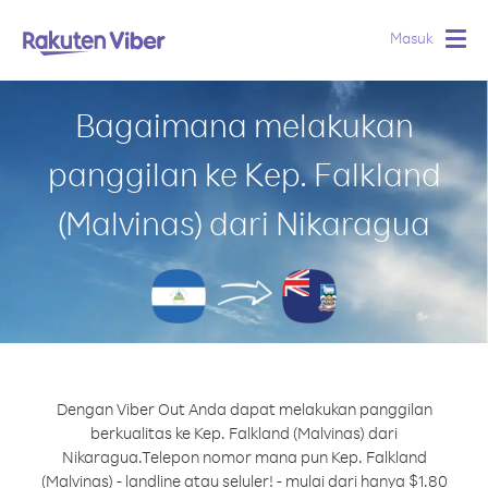
Masuk
Togg
navig
Bagaimana melakukan
panggilan ke Kep. Falkland
(Malvinas) dari Nikaragua
Dengan Viber Out Anda dapat melakukan panggilan
berkualitas ke Kep. Falkland (Malvinas) dari
Nikaragua.
Telepon nomor mana pun Kep. Falkland
(Malvinas) - landline atau seluler! - mulai dari hanya $1.80