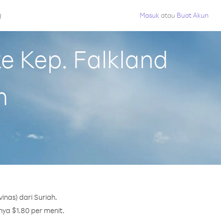
g
Masuk
atau
Buat Akun
 Kep. Falkland
h
inas) dari Suriah.
nya $1.80 per menit.