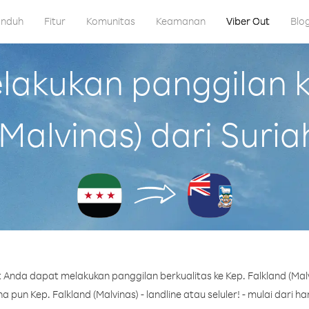
nduh
Fitur
Komunitas
Keamanan
Viber Out
Blo
akukan panggilan ke
(Malvinas) dari Suria
Anda dapat melakukan panggilan berkualitas ke Kep. Falkland (Malv
pun Kep. Falkland (Malvinas) - landline atau seluler! - mulai dari ha