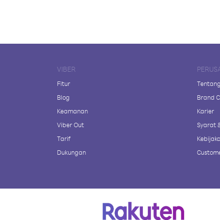
VIBER
PERUS
Fitur
Tentang
Blog
Brand C
Keamanan
Karier
Viber Out
Syarat 
Tarif
Kebijaka
Dukungan
Custome