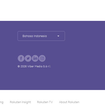
Bahasa Indonesia
©
2026
Viber Media S.à r.l.
ing
Rakuten Insight
Rakuten TV
About Rakuten