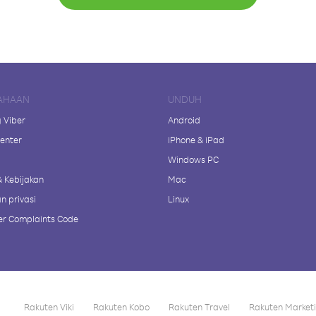
AHAAN
UNDUH
 Viber
Android
enter
iPhone & iPad
Windows PC
& Kebijakan
Mac
n privasi
Linux
r Complaints Code
Rakuten Viki
Rakuten Kobo
Rakuten Travel
Rakuten Market