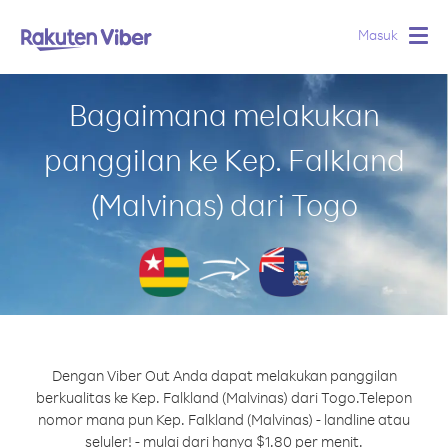
Masuk
Togg
navig
Bagaimana melakukan
panggilan ke Kep. Falkland
(Malvinas) dari Togo
Dengan Viber Out Anda dapat melakukan panggilan
berkualitas ke Kep. Falkland (Malvinas) dari Togo.
Telepon
nomor mana pun Kep. Falkland (Malvinas) - landline atau
seluler! - mulai dari hanya $1.80 per menit.