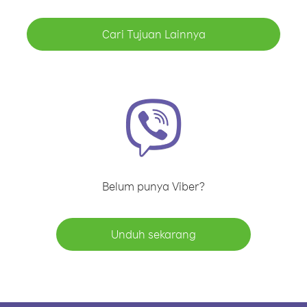
Cari Tujuan Lainnya
Belum punya Viber?
Unduh sekarang