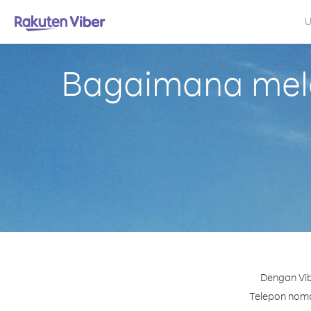
U
Bagaimana mela
Dengan Vib
Telepon nomor