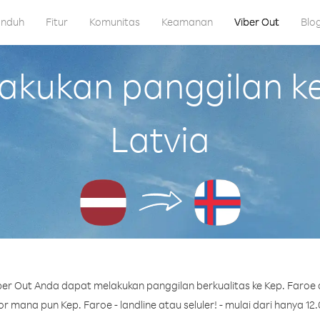
nduh
Fitur
Komunitas
Keamanan
Viber Out
Blo
kukan panggilan ke 
Latvia
er Out Anda dapat melakukan panggilan berkualitas ke Kep. Faroe d
 mana pun Kep. Faroe - landline atau seluler! - mulai dari hanya 12.