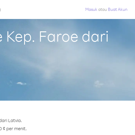
g
Masuk
atau
Buat Akun
Kep. Faroe dari
ari Latvia.
0 ¢ per menit.