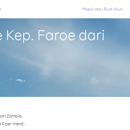
g
Masuk
atau
Buat Akun
Kep. Faroe dari
dari Zambia.
9 ¢ per menit.