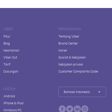
VIBER
PERUSAHAAN
Fitur
Tentang Viber
Blog
Brand Center
Keamanan
Karier
Viber Out
Syarat & Kebijakan
Tarif
Kebijakan privasi
Dukungan
Customer Complaints Code
UNDUH
Bahasa Indonesia
Android
iPhone & iPad
Windows PC