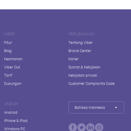
VIBER
PERUSAHAAN
Fitur
Tentang Viber
Blog
Brand Center
Keamanan
Karier
Viber Out
Syarat & Kebijakan
Tarif
Kebijakan privasi
Dukungan
Customer Complaints Code
UNDUH
Bahasa Indonesia
Android
iPhone & iPad
Windows PC