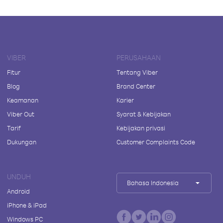
VIBER
PERUSAHAAN
Fitur
Tentang Viber
Blog
Brand Center
Keamanan
Karier
Viber Out
Syarat & Kebijakan
Tarif
Kebijakan privasi
Dukungan
Customer Complaints Code
UNDUH
Bahasa Indonesia
Android
iPhone & iPad
Windows PC