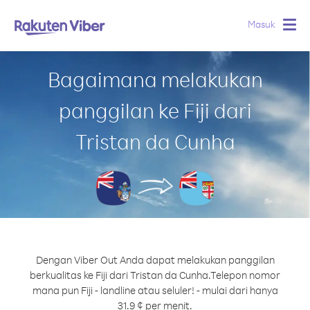
Masuk
Togg
navig
Bagaimana melakukan
panggilan ke Fiji dari
Tristan da Cunha
Dengan Viber Out Anda dapat melakukan panggilan
berkualitas ke Fiji dari Tristan da Cunha.
Telepon nomor
mana pun Fiji - landline atau seluler! - mulai dari hanya
31.9 ¢ per menit.