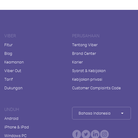
VIBER
PERUSAHAAN
Fitur
Tentang Viber
Blog
Brand Center
Keamanan
Karier
Viber Out
Syarat & Kebijakan
Tarif
Kebijakan privasi
Dukungan
Customer Complaints Code
UNDUH
Bahasa Indonesia
Android
iPhone & iPad
Windows PC