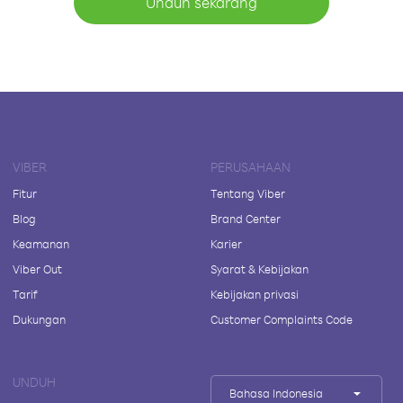
Unduh sekarang
VIBER
PERUSAHAAN
Fitur
Tentang Viber
Blog
Brand Center
Keamanan
Karier
Viber Out
Syarat & Kebijakan
Tarif
Kebijakan privasi
Dukungan
Customer Complaints Code
UNDUH
Bahasa Indonesia