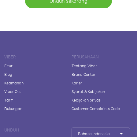
Unduh sekarang
VIBER
PERUSAHAAN
Fitur
Tentang Viber
Blog
Brand Center
Keamanan
Karier
Viber Out
Syarat & Kebijakan
Tarif
Kebijakan privasi
Dukungan
Customer Complaints Code
UNDUH
Bahasa Indonesia