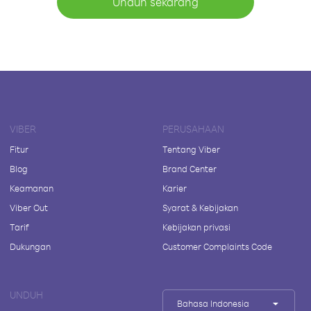
Unduh sekarang
VIBER
PERUSAHAAN
Fitur
Tentang Viber
Blog
Brand Center
Keamanan
Karier
Viber Out
Syarat & Kebijakan
Tarif
Kebijakan privasi
Dukungan
Customer Complaints Code
UNDUH
Bahasa Indonesia