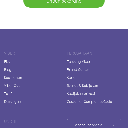
Unduh sekarang
VIBER
PERUSAHAAN
Fitur
Tentang Viber
Blog
Brand Center
Keamanan
Karier
Viber Out
Syarat & Kebijakan
Tarif
Kebijakan privasi
Dukungan
Customer Complaints Code
UNDUH
Bahasa Indonesia