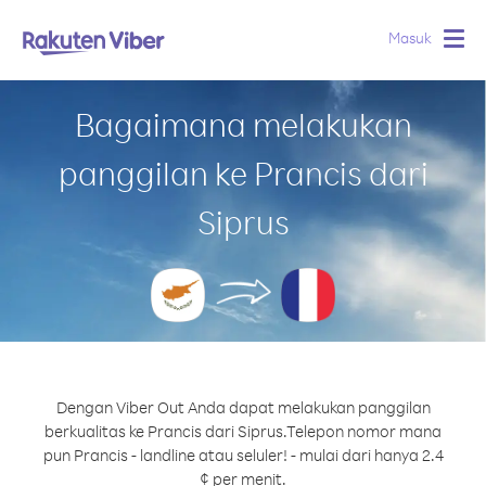
Masuk
Togg
navig
Bagaimana melakukan
panggilan ke Prancis dari
Siprus
Dengan Viber Out Anda dapat melakukan panggilan
berkualitas ke Prancis dari Siprus.
Telepon nomor mana
pun Prancis - landline atau seluler! - mulai dari hanya 2.4
¢ per menit.