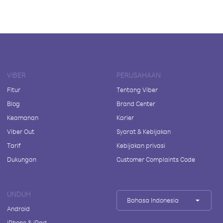
VIBER
PERUSAHAAN
Fitur
Tentang Viber
Blog
Brand Center
Keamanan
Karier
Viber Out
Syarat & Kebijakan
Tarif
Kebijakan privasi
Dukungan
Customer Complaints Code
UNDUH
Bahasa Indonesia
Android
iPhone & iPad