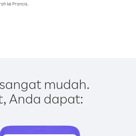
ah ke Prancis.
 sangat mudah.
t, Anda dapat: