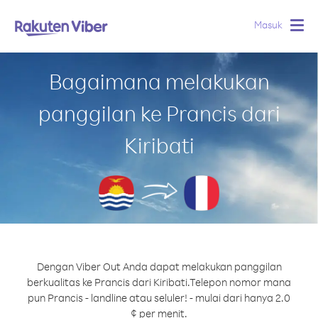
Masuk
Togg
navig
Bagaimana melakukan
panggilan ke Prancis dari
Kiribati
Dengan Viber Out Anda dapat melakukan panggilan
berkualitas ke Prancis dari Kiribati.
Telepon nomor mana
pun Prancis - landline atau seluler! - mulai dari hanya 2.0
¢ per menit.