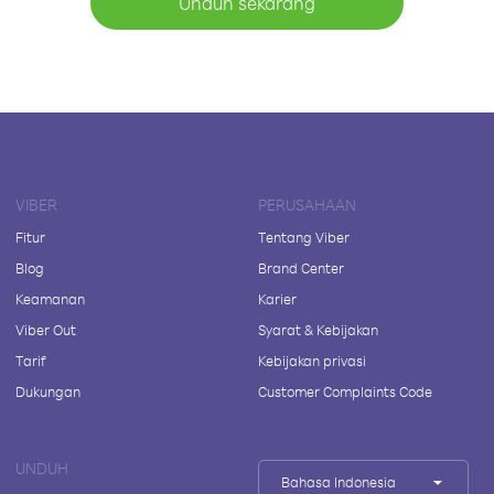
Unduh sekarang
VIBER
PERUSAHAAN
Fitur
Tentang Viber
Blog
Brand Center
Keamanan
Karier
Viber Out
Syarat & Kebijakan
Tarif
Kebijakan privasi
Dukungan
Customer Complaints Code
UNDUH
Bahasa Indonesia