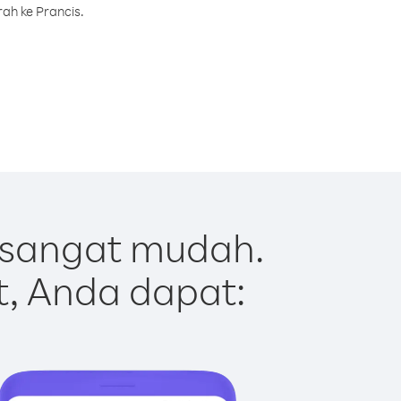
ah ke Prancis.
 sangat mudah.
t, Anda dapat: