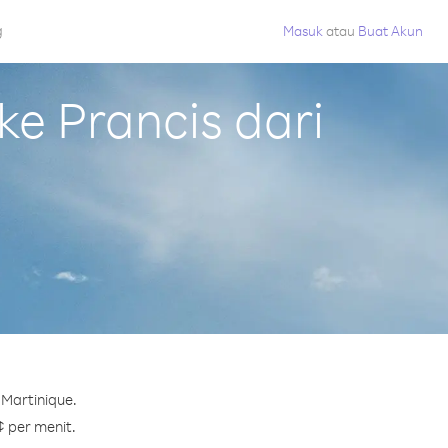
g
Masuk
atau
Buat Akun
e Prancis dari
 Martinique.
¢ per menit.