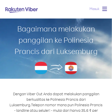
Masuk
Togg
navig
Bagaimana melakukan
panggilan ke Polinesia
Prancis dari Luksemburg
Dengan Viber Out Anda dapat melakukan panggilan
berkualitas ke Polinesia Prancis dari
Luksemburg.
Telepon nomor mana pun Polinesia Prancis
- landline atau seluler! - mulai dari hanya 35.6 ¢ per