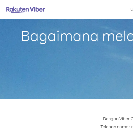
U
Bagaimana melak
Dengan Viber O
Telepon nomor ma