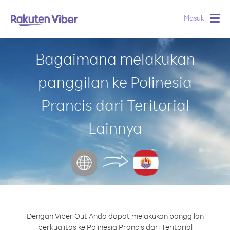
Masuk
Togg
navig
Bagaimana melakukan
panggilan ke Polinesia
Prancis dari Teritorial
Lainnya
Dengan Viber Out Anda dapat melakukan panggilan
berkualitas ke Polinesia Prancis dari Teritorial