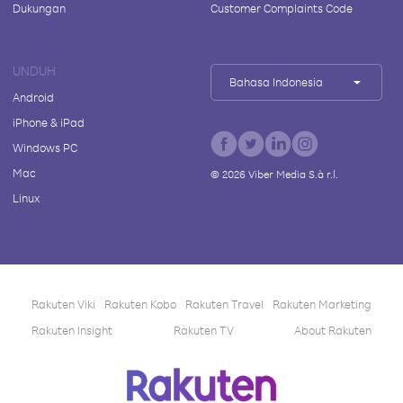
Dukungan
Customer Complaints Code
UNDUH
Bahasa Indonesia
Android
iPhone & iPad
Windows PC
Mac
©
2026
Viber Media S.à r.l.
Linux
Rakuten Viki
Rakuten Kobo
Rakuten Travel
Rakuten Marketing
Rakuten Insight
Rakuten TV
About Rakuten