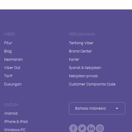
VIBER
PERUSAHAAN
Fitur
Tentang Viber
Blog
Brand Center
Keamanan
Karier
Viber Out
Syarat & Kebijakan
Tarif
Kebijakan privasi
Dukungan
Customer Complaints Code
UNDUH
Bahasa Indonesia
Android
iPhone & iPad
Windows PC