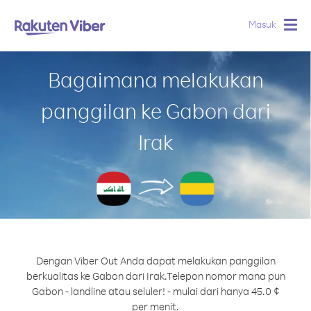
Masuk
Togg
navig
Bagaimana melakukan
panggilan ke Gabon dari
Irak
Dengan Viber Out Anda dapat melakukan panggilan
berkualitas ke Gabon dari Irak.
Telepon nomor mana pun
Gabon - landline atau seluler! - mulai dari hanya 45.0 ¢
per menit.