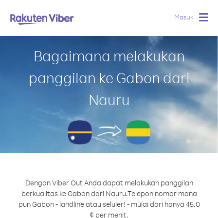
Masuk
Togg
navig
Bagaimana melakukan
panggilan ke Gabon dari
Nauru
Dengan Viber Out Anda dapat melakukan panggilan
berkualitas ke Gabon dari Nauru.
Telepon nomor mana
pun Gabon - landline atau seluler! - mulai dari hanya 45.0
¢ per menit.