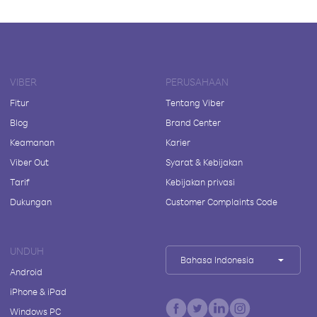
VIBER
PERUSAHAAN
Fitur
Tentang Viber
Blog
Brand Center
Keamanan
Karier
Viber Out
Syarat & Kebijakan
Tarif
Kebijakan privasi
Dukungan
Customer Complaints Code
UNDUH
Bahasa Indonesia
Android
iPhone & iPad
Windows PC