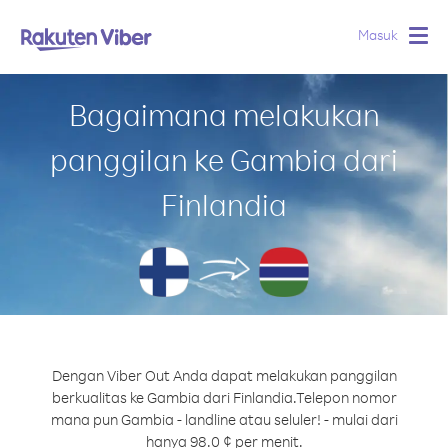
Masuk
Togg
navig
Bagaimana melakukan
panggilan ke Gambia dari
Finlandia
Dengan Viber Out Anda dapat melakukan panggilan
berkualitas ke Gambia dari Finlandia.
Telepon nomor
mana pun Gambia - landline atau seluler! - mulai dari
hanya 98.0 ¢ per menit.