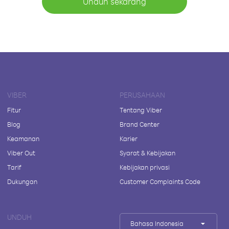
Unduh sekarang
VIBER
PERUSAHAAN
Fitur
Tentang Viber
Blog
Brand Center
Keamanan
Karier
Viber Out
Syarat & Kebijakan
Tarif
Kebijakan privasi
Dukungan
Customer Complaints Code
UNDUH
Bahasa Indonesia