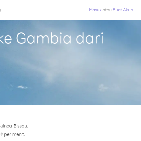
g
Masuk
atau
Buat Akun
ke Gambia dari
uinea-Bissau.
 ¢ per menit.