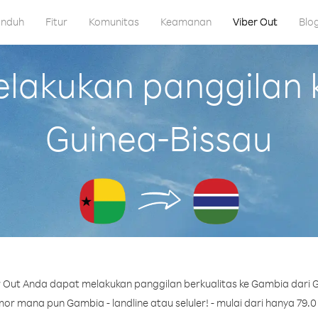
nduh
Fitur
Komunitas
Keamanan
Viber Out
Blo
akukan panggilan 
Guinea-Bissau
 Out Anda dapat melakukan panggilan berkualitas ke Gambia dari G
r mana pun Gambia - landline atau seluler! - mulai dari hanya 79.0