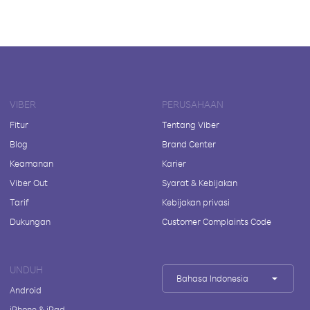
VIBER
PERUSAHAAN
Fitur
Tentang Viber
Blog
Brand Center
Keamanan
Karier
Viber Out
Syarat & Kebijakan
Tarif
Kebijakan privasi
Dukungan
Customer Complaints Code
UNDUH
Bahasa Indonesia
Android
iPhone & iPad