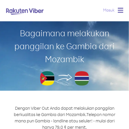
Masuk
Togg
navig
Bagaimana melakukan
panggilan ke Gambia dari
Mozambik
Dengan Viber Out Anda dapat melakukan panggilan
berkualitas ke Gambia dari Mozambik.
Telepon nomor
mana pun Gambia - landline atau seluler! - mulai dari
hanya 79.0 ¢ per menit.