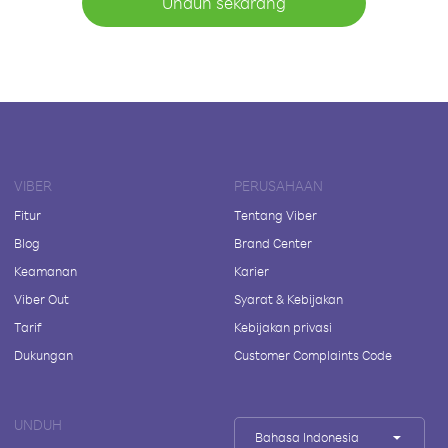
Unduh sekarang
VIBER
PERUSAHAAN
Fitur
Tentang Viber
Blog
Brand Center
Keamanan
Karier
Viber Out
Syarat & Kebijakan
Tarif
Kebijakan privasi
Dukungan
Customer Complaints Code
UNDUH
Bahasa Indonesia